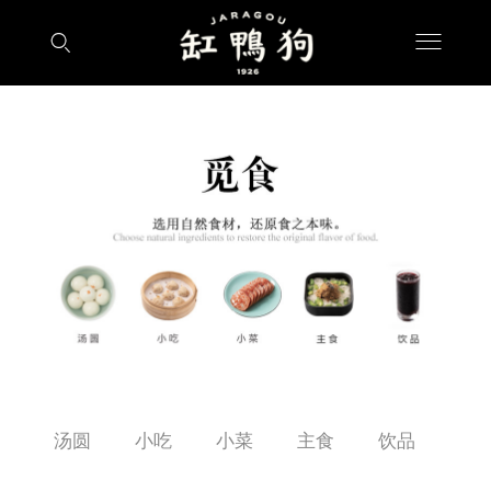
汤圆
小吃
小菜
主食
饮品