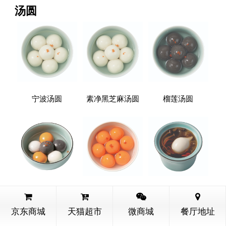
汤圆
宁波汤圆
素净黑芝麻汤圆
榴莲汤圆
全家福汤圆
桂花汤圆
一品菌菇汤圆
京东商城
天猫超市
微商城
餐厅地址