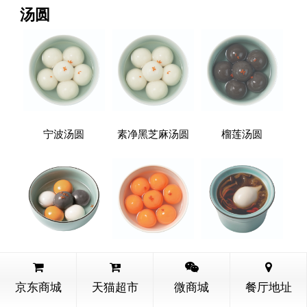
汤圆
宁波汤圆
素净黑芝麻汤圆
榴莲汤圆
全家福汤圆
桂花汤圆
一品菌菇汤圆
京东商城
天猫超市
微商城
餐厅地址