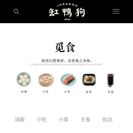
汤圆
小吃
小菜
主食
饮品