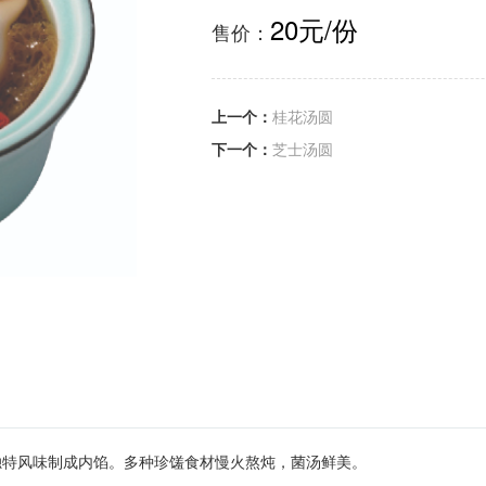
20元/份
售价：
上一个：
桂花汤圆
下一个：
芝士汤圆
独特风味制成内馅。多种珍馐食材慢火熬炖，菌汤鲜美。