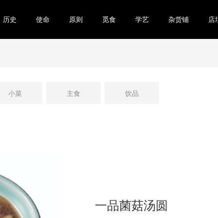
历史
使命
原则
觅食
学艺
杂货铺
店
小菜
主食
饮品
一品菌菇汤圆