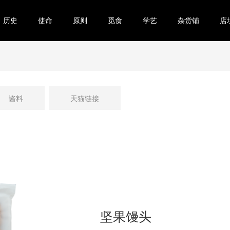
历史
使命
原则
觅食
学艺
杂货铺
店
酱料
天猫链接
坚果馒头