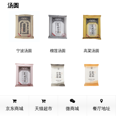
汤圆
宁波汤圆
榴莲汤圆
高粱汤圆
花生芝麻汤圆
芝麻香香小汤圆
蛋黄流沙小汤圆
京东商城
天猫超市
微商城
餐厅地址