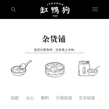
汤圆
点心
酱料
天猫链接
京东链接